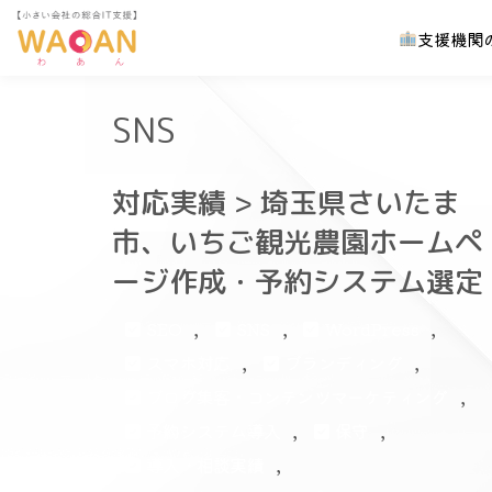
支援機関、
支援機関
コ
ン
SNS
テ
ン
ツ
対応実績 > 埼玉県さいたま
へ
市、いちご観光農園ホームペ
ス
ージ作成・予約システム選定
キ
ッ
,
,
,
SEO
SNS
WordPress
プ
,
,
スマホ対応
ブランディング
,
ブログ集客・コンテンツマーケティング
,
,
予約システム導入
保守
,
導入・相談実績