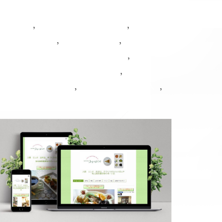
Googleビジネスプロフィール（マイビジネス）
,
,
SNS
Webマーケティング
,
,
WordPress
スマホ対応
,
チラシ・リーフレット・会社案内
,
プレスリリース・メディア掲載
,
,
ホームページ指導
予約システム導入
導入・相談実績