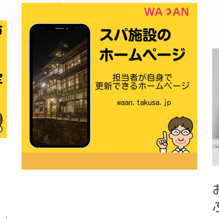
）
,
グ