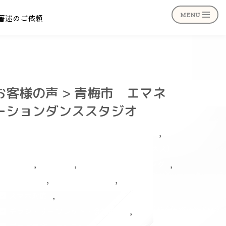
埼玉・神奈川
MENU
著述のご依頼
お客様の声 > 青梅市 エマネ
ーションダンススタジオ
,
eラーンング・学習システム（LMS）導入
Googleビジネスプロフィール（マイビジネス）
,
,
,
SEO
SNS
Webマーケティング
,
,
Web広告
WordPress
,
スマホ対応
,
チラシ・リーフレット・会社案内