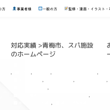
事業者様へDX・AI・IT導入を支援するITコーディネタ｜東京・
の方
事業者様
一般の方
監修・漫画・イラスト・
対応実績 >青梅市、スパ施設
のホームページ
Googleビジネスプロフィール（マイビジネス）
,
,
,
,
SEO
SNS
Webマーケティング
,
,
,
WordPress
スマホ対応
,
ブランディング
,
ブログ集客・コンテンツマーケティング
,
ホームページ指導
導入・相談実績