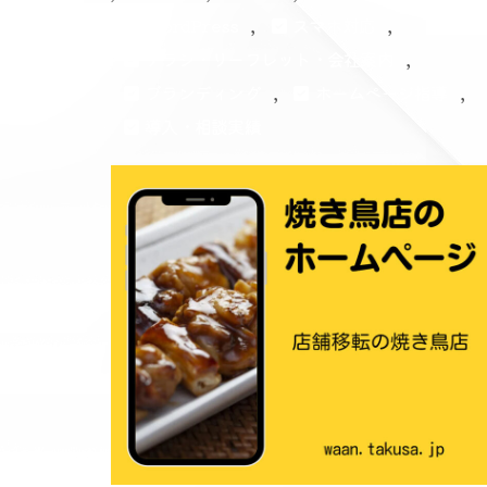
,
,
WordPress
スマホ対応
,
チラシ・リーフレット・会社案内
,
,
ブランディング
ホームページ指導
導入・相談実績