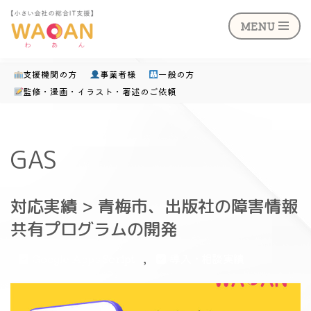
MENU
支援機関の方
事業者様
一般の方
監修・漫画・イラスト・著述のご依頼
コ
ン
テ
GAS
ン
ツ
対応実績 > 青梅市、出版社の障害情報
へ
ス
共有プログラムの開発
キ
,
Google Apps Script
導入・相談実績
ッ
プ