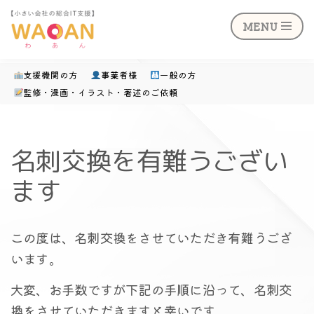
MENU
支援機関の方
事業者様
一般の方
監修・漫画・イラスト・著述のご依頼
コ
ン
テ
名刺交換を有難うござい
ン
ます
ツ
へ
ス
この度は、名刺交換をさせていただき有難うござ
キ
います。
ッ
大変、お手数ですが下記の手順に沿って、名刺交
プ
換をさせていただきますと幸いです。