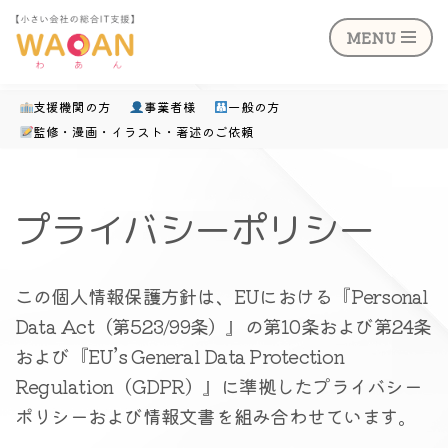
MENU
支援機関の方
事業者様
一般の方
監修・漫画・イラスト・著述のご依頼
コ
ン
テ
プライバシーポリシー
ン
ツ
この個人情報保護方針は、EUにおける『Personal
へ
Data Act（第523/99条）』の第10条および第24条
ス
および『EU’s General Data Protection
キ
Regulation（GDPR）』に準拠したプライバシー
ッ
ポリシーおよび情報文書を組み合わせています。
プ