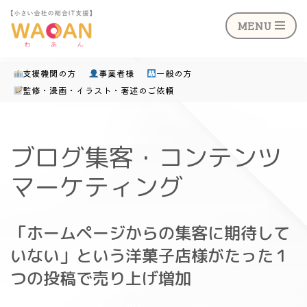
MENU
支援機関の方
事業者様
一般の方
監修・漫画・イラスト・著述のご依頼
コ
ン
テ
ブログ集客・コンテンツ
ン
マーケティング
ツ
へ
ス
「ホームページからの集客に期待して
キ
いない」という洋菓子店様がたった１
ッ
つの投稿で売り上げ増加
プ
,