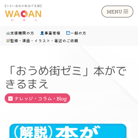
MENU
支援機関の方
事業者様
一般の方
監修・漫画・イラスト・著述のご依頼
コ
ン
テ
「おうめ街ゼミ」本がで
ン
きるまえ
ツ
へ
ナレッジ・コラム・Blog
ス
キ
ッ
プ